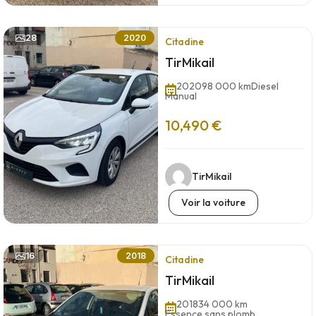
28
2020
Citadine
TirMikail
2020
98 000 km
Diesel
Manual
10,490 €
TirMikail
Voir la voiture
16
2018
Citadine
TirMikail
2018
34 000 km
Essence sans plomb