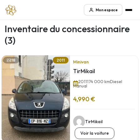
Mon espace
Inventaire du concessionnaire
(3)
18
2011
Minivan
TirMikail
2011
174 000 km
Diesel
Manual
4,990 €
TirMikail
Voir la voiture