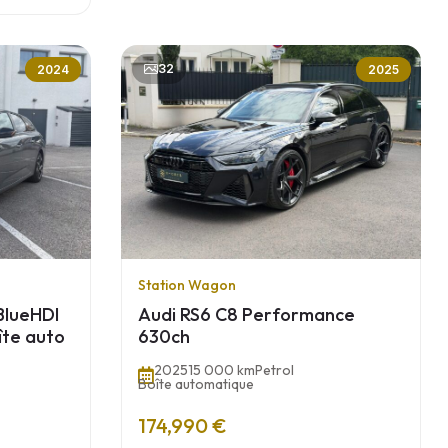
32
2024
2025
Station Wagon
 BlueHDI
Audi RS6 C8 Performance
îte auto
630ch
2025
15 000 km
Petrol
Boîte automatique
174,990 €