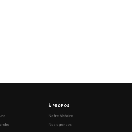
À PROPOS
ure
Notre histoire
arche
Nos agences