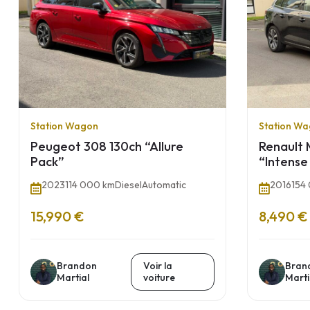
Station Wagon
Station W
Peugeot 308 130ch “Allure
Renault 
Pack”
“Intense
2023
114 000 km
Diesel
Automatic
2016
154
15,990 €
8,490 €
Brandon
Voir la
Bran
Martial
voiture
Marti