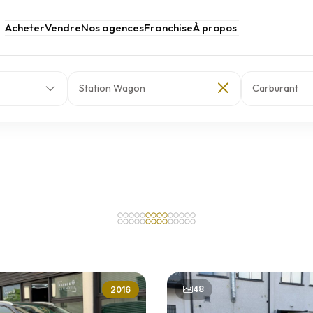
Acheter
Vendre
Nos agences
Franchise
À propos
Station Wagon
Carburant
48
2016