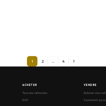
1
2
…
4
ACHETER
VENDRE
Tous les véhicules
Estimer ma voit
SUV
Comment ça m