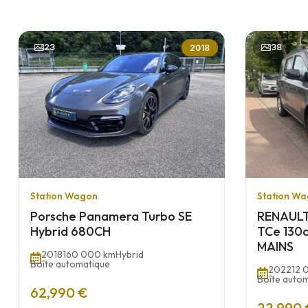
23
38
2018
Station Wagon
Station W
Porsche Panamera Turbo SE
RENAULT 
Hybrid 680CH
TCe 130
MAINS
2018
160 000 km
Hybrid
Boîte automatique
2022
12 
Boîte auto
62,990 €
22,990 