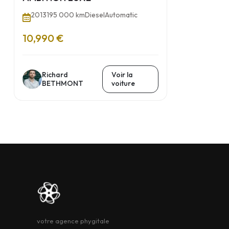
2013
195 000 km
Diesel
Automatic
10,990 €
Richard
Voir la
BETHMONT
voiture
votre agence phygitale