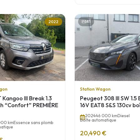
41
2022
agon
Station Wagon
Kangoo III Break 1.3
Peugeot 308 III SW 1.5
ch “Confort” PREMIÈRE
16V EAT8 S&S 130cv bo
2024
46 000 km
Diesel
Boîte automatique
000 km
Essence sans plomb
matique
20,490 €
€