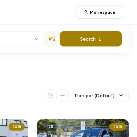
Mon espace
Search
Trier par (Défaut)
29
2019
2016