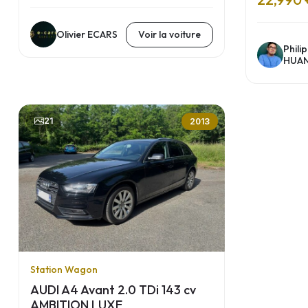
Olivier ECARS
Voir la voiture
Phili
HUA
21
2013
Station Wagon
AUDI A4 Avant 2.0 TDi 143 cv
AMBITION LUXE