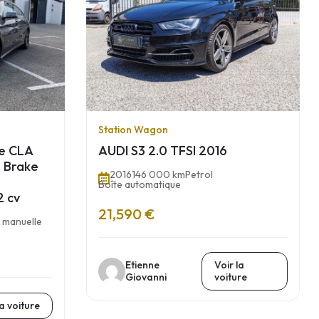
Station Wagon
e CLA
AUDI S3 2.0 TFSI 2016
 Brake
2016
146 000 km
Petrol
Boîte automatique
2 cv
21,590 €
 manuelle
Etienne
Voir la
Giovanni
voiture
la voiture