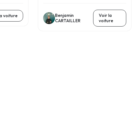
Benjamin
Voir la
la voiture
CARTAILLER
voiture