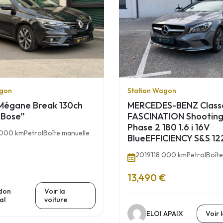
agon
Station Wagon
Mégane Break 130ch
MERCEDES-BENZ Class
 Bose”
FASCINATION Shooting
Phase 2 180 1.6 i 16V
 000 km
Petrol
Boîte manuelle
BlueEFFICIENCY S&S 12
2019
118 000 km
Petrol
Boîte
13,490 €
don
Voir la
al
voiture
ELOI APAIX
Voir 