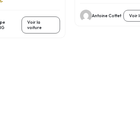
Antoine Cottet
Voir 
ppe
Voir la
NG
voiture