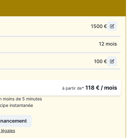
1500
€
12
mois
100
€
118
€ / mois
à partir de*
n moins de 5 minutes
cipe instantanée
Voir le numéro”. Pour réserver votre visite virtuelle et poser
financement
 légales