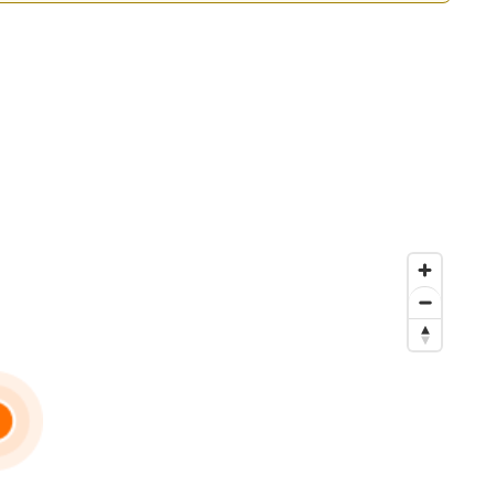
arne (À 500 m de l’échangeur Pont de Nogent A4/A86 🚗)
carburant, édition de votre carte grise (hors chevaux
obile, qui combine l’efficacité du digital et le support
t.
énité.
hicule 🚗