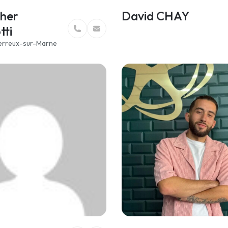
pher
David CHAY
tti
erreux-sur-Marne