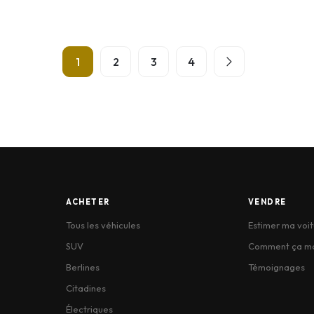
1
2
3
4
ACHETER
VENDRE
Tous les véhicules
Estimer ma voit
SUV
Comment ça m
Berlines
Témoignages
Citadines
Électriques