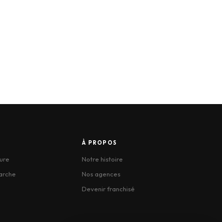
À PROPOS
ure
Notre histoire
arche
Nos agences
Devenir franchisé