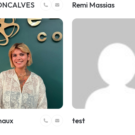
GONCALVES
Remi Massias
haux
test