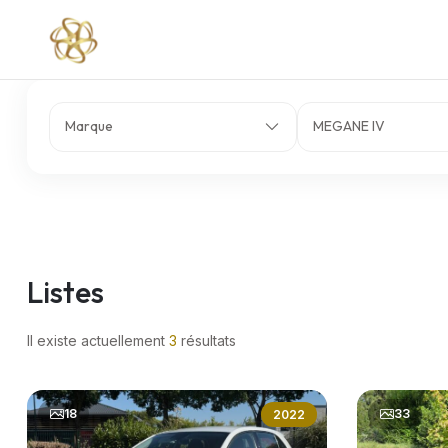
Marque
MEGANE IV
Listes
Il existe actuellement
3
résultats
18
33
2022