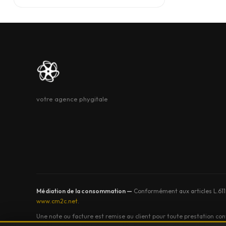
votre agence phygitale
Médiation de la consommation —
Conformément aux articles L.611
www.cm2c.net
.
Une note ou facture est remise au client pour toute prestation c