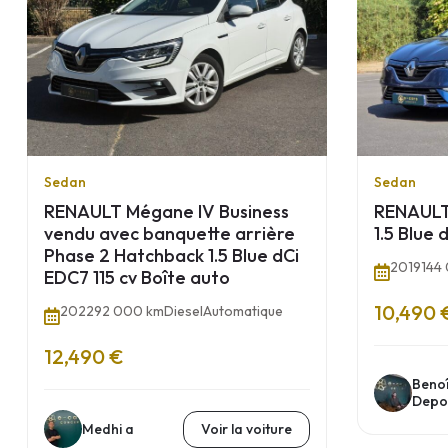
Sedan
Sedan
RENAULT Mégane IV Business
RENAULT
vendu avec banquette arrière
1.5 Blue 
Phase 2 Hatchback 1.5 Blue dCi
2019
144
EDC7 115 cv Boîte auto
10,490 
2022
92 000 km
Diesel
Automatique
12,490 €
Benoî
Depo
Medhi a
Voir la voiture