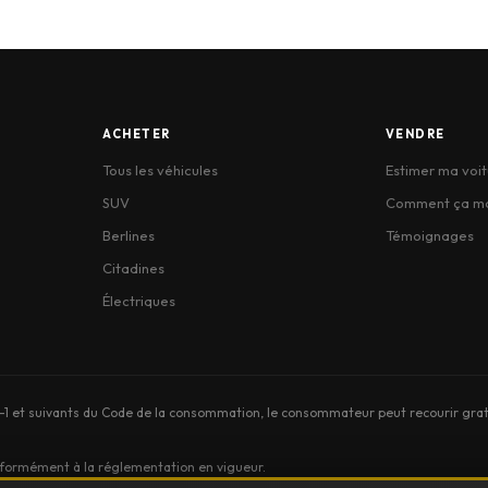
ACHETER
VENDRE
Tous les véhicules
Estimer ma voit
SUV
Comment ça m
Berlines
Témoignages
Citadines
Électriques
-1 et suivants du Code de la consommation, le consommateur peut recourir gr
onformément à la réglementation en vigueur.