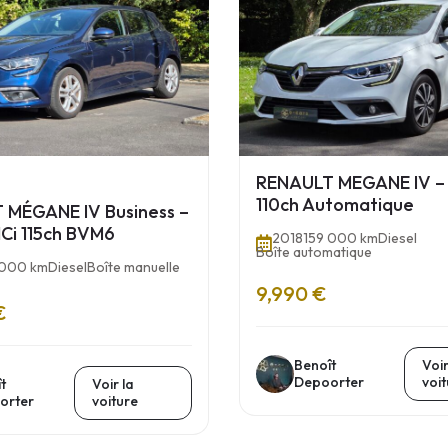
RENAULT MEGANE IV – 1
110ch Automatique
 MÉGANE IV Business –
dCi 115ch BVM6
2018
159 000 km
Diesel
Boîte automatique
 000 km
Diesel
Boîte manuelle
9,990 €
€
Benoît
Voir
Depoorter
voi
t
Voir la
orter
voiture