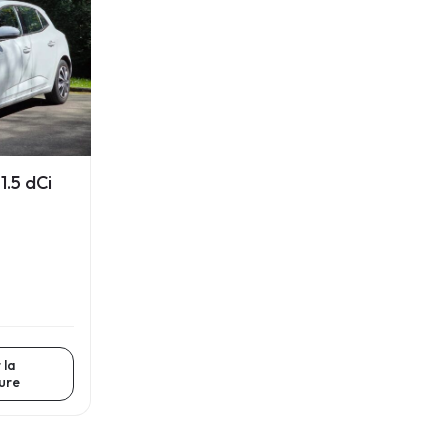
.5 dCi
 la
ture