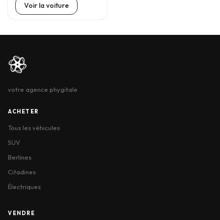
Voir la voiture
votre agence phygitale
ACHETER
Tous les véhicules
SUV
Berlines
Citadines
Électriques
VENDRE