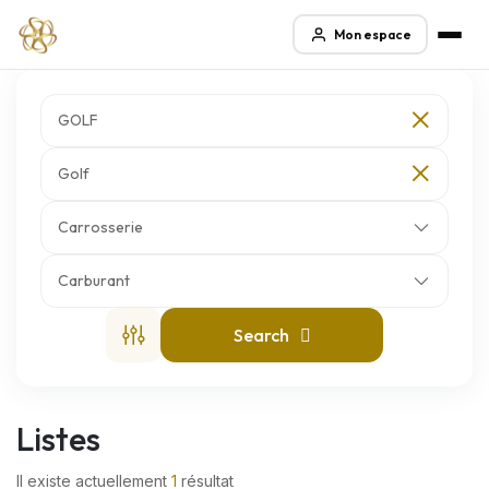
Mon espace
GOLF
Golf
Carrosserie
Carburant
Search
Listes
Il existe actuellement
1
résultat