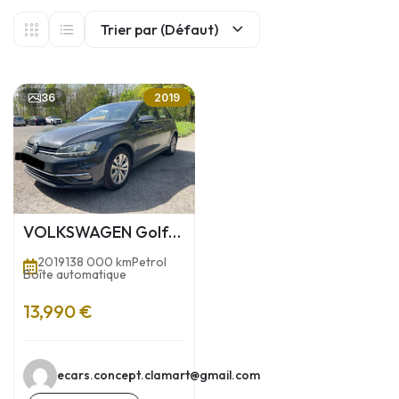
Trier par (Défaut)
36
2019
VOLKSWAGEN Golf
VII Phase 2 1.0 TSI
2019
138 000 km
Petrol
GPF Blue Motion
Boîte automatique
DSG7 116 cv
13,990 €
ecars.concept.clamart@gmail.com