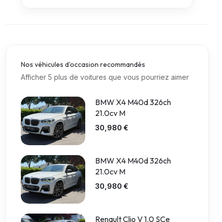
Nos véhicules d'occasion recommandés
Afficher 5 plus de voitures que vous pourriez aimer
BMW X4 M40d 326ch
21.0cv M
30,980 €
BMW X4 M40d 326ch
21.0cv M
30,980 €
Renault Clio V 1.0 SCe