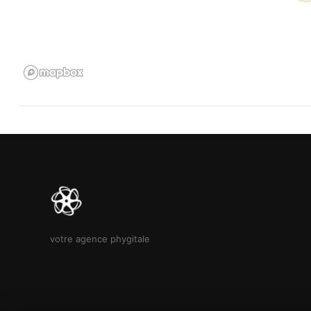
physique pour faciliter la vente de véhicules d’occasion.
Achetez simplement et en toute confiance avec e-Cars Concep
🔑 Faites confiance à notre expertise pour un achat en toute sér
📲 Contactez nous dès maintenant pour découvrir votre futur vé
votre agence phygitale