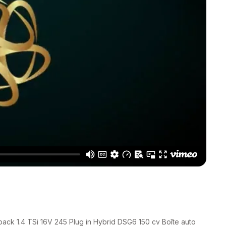
ck 1.4 TSi 16V 245 Plug in Hybrid DSG6 150 cv Boîte auto