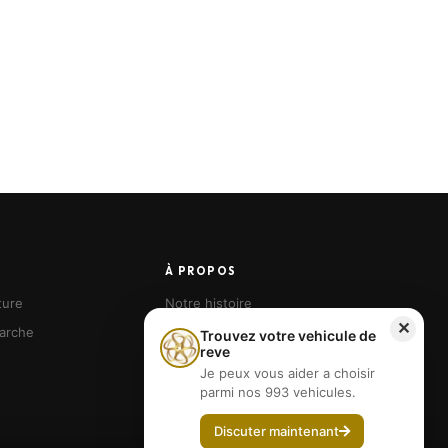
À PROPOS
ture
Notre histoire
✕
arche
Nos agences
Trouvez votre vehicule de
reve
Devenir franchisé
Je peux vous aider a choisir
parmi nos 993 vehicules.
Discuter maintenant