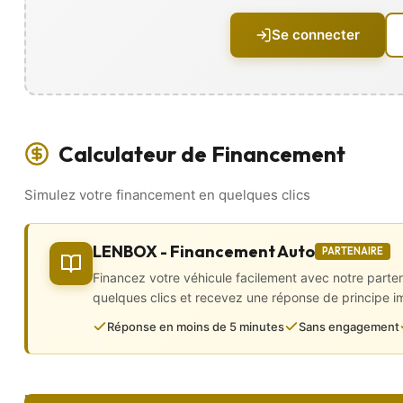
• Lave-phares
• Lunette arrière dégivrante
Se connecter
• Peinture métallisée
• Projecteurs xénon
• Radar de recul
• Rétroviseurs électriques, dégivrants et rabattables électriqu
Intérieur
Calculateur de Financement
• Chargeur à induction
• CarPlay
Simulez votre financement en quelques clics
• Virtual Cockpit
• 4 vitres électriques
• Accoudoirs central avant et arrière
• Banquette 1/3 – 2/3
LENBOX - Financement Auto
PARTENAIRE
• Boîte automatique
Financez votre véhicule facilement avec notre parte
• Boite séquentielle
• Carte main libre
quelques clics et recevez une réponse de principe 
• Ciel de pavillon noir
Réponse en moins de 5 minutes
Sans engagement
• Climatisation automatique
• Configuration 5PL
• Démarrage sans clé
• Direction assistée
• GPS intégré