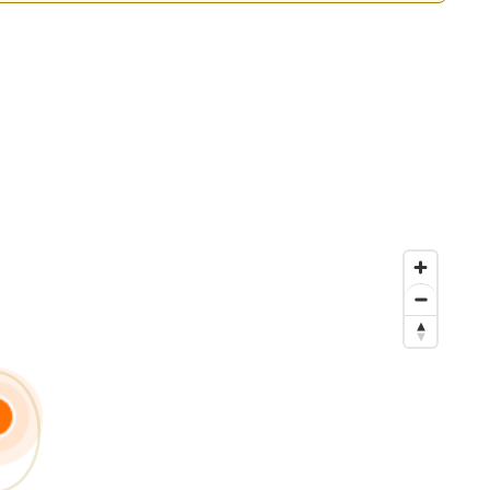
Voir le numéro”. Pour réserver votre visite virtuelle et poser
carburant, édition de votre carte grise (hors chevaux
obile, qui combine l’efficacité du digital et le support