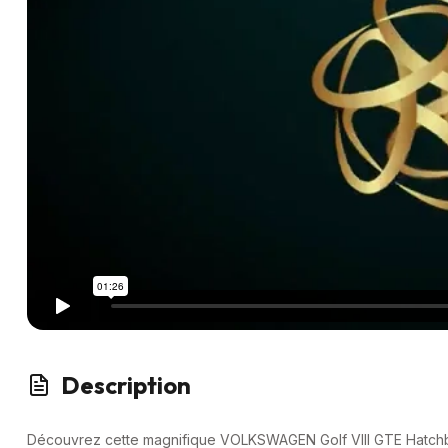
Description
Découvrez cette magnifique VOLKSWAGEN Golf VIII GTE Hatchba