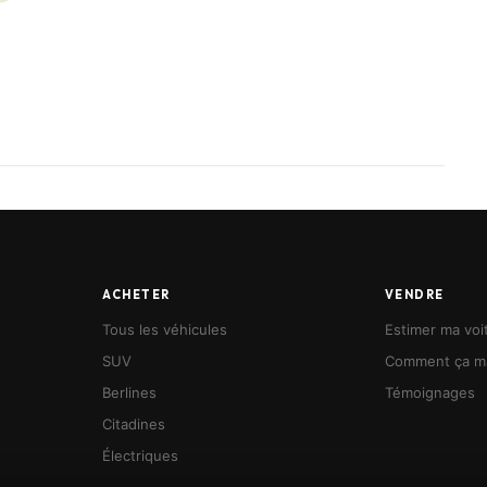
t.
énité.
hicule 🚗
ACHETER
VENDRE
Tous les véhicules
Estimer ma voi
SUV
Comment ça m
Berlines
Témoignages
Citadines
Électriques