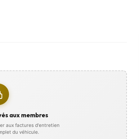
es photos, vidéos, et recevez
ous déplacer !
vés aux membres
r aux factures d'entretien
omplet du véhicule.