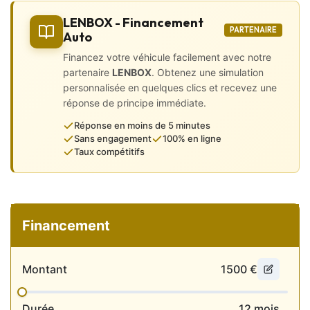
des photos, vidéos, et recevez
l’historique d’entretien directement sur votre téléphone, sans
LENBOX - Financement
vous déplacer !
PARTENAIRE
Auto
Extérieur et Châssis
Financez votre véhicule facilement avec notre
partenaire
LENBOX
. Obtenez une simulation
• 2 roues motrices
personnalisée en quelques clics et recevez une
• Aide au stationnement AV/AR
réponse de principe immédiate.
• Frein de parking automatique
• Jantes alu
Réponse en moins de 5 minutes
• Lave-phares
Sans engagement
100% en ligne
• Lunette arrière dégivrante
Taux compétitifs
• Projecteurs xénon
• Radar de recul
• Rétroviseurs électriques, dégivrants et rabattables
électriquement
Financement
Intérieur
• CarPlay
• Virtual Cockpit
Montant
1500
€
• 4 vitres électriques
• Accoudoirs central avant et arrière
• Banquette 1/3 – 2/3
Durée
12
mois