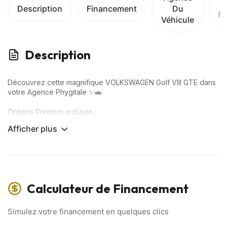
Description
Financement
Du
D
Véhicule
Description
Découvrez cette magnifique VOLKSWAGEN Golf VIII GTE dans
votre Agence Phygitale ✨🚗
Options Premium incluses :
Afficher plus
✅ CarPlay
✅ Caméra de recul
✅ Rétroviseurs rabattables électriquement
✅ Démarrage sans clé
✅ Alerte franchissement de ligne
✅ Climatisation automatique
Calculateur de Financement
… Et bien plus encore !
📲 VISITE VIRTUELLE disponible sur WhatsApp :
Simulez votre financement en quelques clics
Visualisez votre futur véhicule sous tous ses angles grâce à