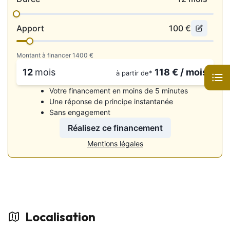
• ⁠Boite 6 vitesses
• Boîte automatique
• Boite séquentielle
Apport
100
€
• Carte main libre
• Climatisation automatique
Montant à financer
1400
€
• Configuration 5PL
• Démarrage sans clé
12
mois
118
€ / mois
à partir de*
• Direction assistée
• GPS intégré
Votre financement en moins de 5 minutes
• Kit téléphone mains libres
Une réponse de principe instantanée
• Lunette arrière ouvrante
Sans engagement
• Ordinateur de bord
• Ouverture du coffre électrique
Réalisez ce financement
• Palettes au volant
Mentions légales
• Pédalier alu
• Prise audio USB et auxiliaires
• Régulateur de vitesse et limiteur
• Volant 3 branches en cuir, à partie inférieure plate,
multifonctions
Sécurité
Localisation
• Airbags (frontaux et latéraux)