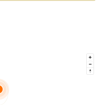
carburant, édition de votre carte grise (hors chevaux
obile, qui combine l’efficacité du digital et le support
t.
énité.
hicule 🚗