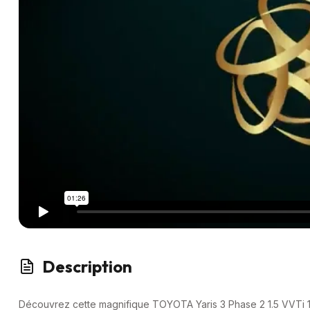
Description
Découvrez cette magnifique TOYOTA Yaris 3 Phase 2 1.5 VVTi 