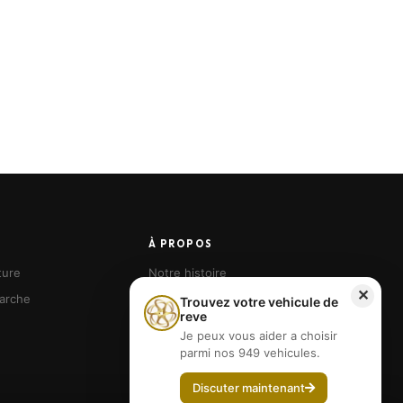
À PROPOS
ture
Notre histoire
✕
arche
Nos agences
Trouvez votre vehicule de
reve
Devenir franchisé
Je peux vous aider a choisir
parmi nos 949 vehicules.
Discuter maintenant