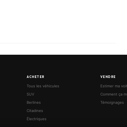
ACHETER
VENDRE
Tous les véhicules
Estimer ma voi
SUV
Comment ça m
Berlines
Témoignages
Citadines
Électriques