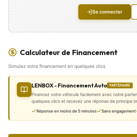
• Lunette arrière dégivrante
• Radar de recul
Se connecter
• Rétroviseurs électriques et rabattables électriquement
• Toit panoramique
Intérieur
• 2 vitres électriques
• Banquette 1/3 – 2/3
Calculateur de Financement
• Boîte automatique
• Caméra de recul
Simulez votre financement en quelques clics
• Climatisation automatique
• Configuration 5PL
• Démarrage sans clé
• Direction assistée
LENBOX - Financement Auto
PARTENAIRE
• GPS intégré
Financez votre véhicule facilement avec notre parte
• Kit téléphone mains libres
• Ordinateur de bord
quelques clics et recevez une réponse de principe 
• Prise audio USB
Réponse en moins de 5 minutes
Sans engagement
• Régulateur de vitesse et limiteur
• Système audio Bluetooth
• Vitres arrière surteintées
• Volant 3 branches en cuir, multifonctions