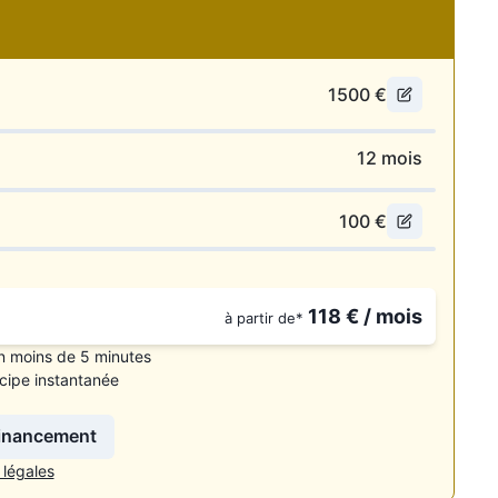
1500
€
12
mois
100
€
118
€ / mois
ibles.
à partir de*
n moins de 5 minutes
cipe instantanée
financement
 légales
Voir le numéro”. Pour réserver votre visite virtuelle et poser