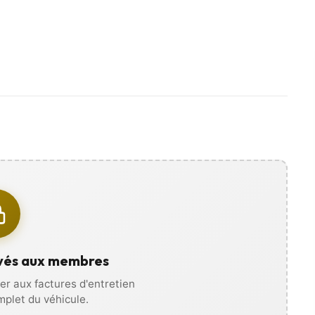
es photos, vidéos, et recevez
ous déplacer !
vés aux membres
r aux factures d'entretien
omplet du véhicule.