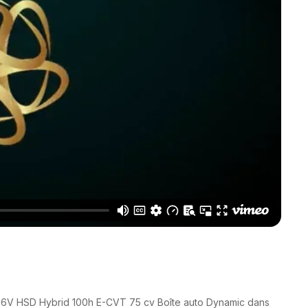
16V HSD Hybrid 100h E-CVT 75 cv Boîte auto Dynamic dans