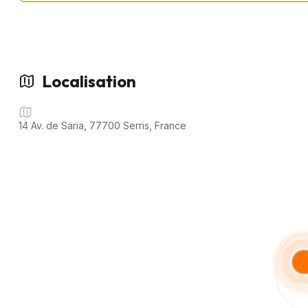
toutes vos questions.
📍 Véhicule visible UNIQUEMENT SUR RENDEZ-VOUS.
📆 Horaires d’ouverture :
• Mardi au Vendredi : 10h – 19h
Localisation
• Samedi : 9h – 17h
📌 Adresse : 14 Avenue de Saria, 77700 Serris
14 Av. de Saria, 77700 Serris, France
💵 HORS FRAIS DE MISE À LA ROUTE : (préparation du véhicule, 
fiscaux).
🚀 Votre Agence Phygitale spécialisée dans l’intermédiation autom
physique pour faciliter la vente de véhicules d’occasion.
Achetez simplement et en toute confiance avec e-Cars Concep
🔑 Faites confiance à notre expertise pour un achat en toute sér
📲 Contactez nous dès maintenant pour découvrir votre futur vé