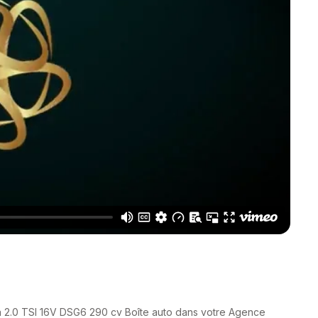
a 2.0 TSI 16V DSG6 290 cv Boîte auto dans votre Agence