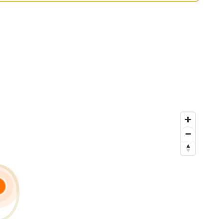
Voir le numéro”. Pour réserver votre visite virtuelle et poser
carburant, édition de votre carte grise (hors chevaux