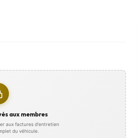
es photos, vidéos, et recevez
ous déplacer !
vés aux membres
r aux factures d'entretien
omplet du véhicule.