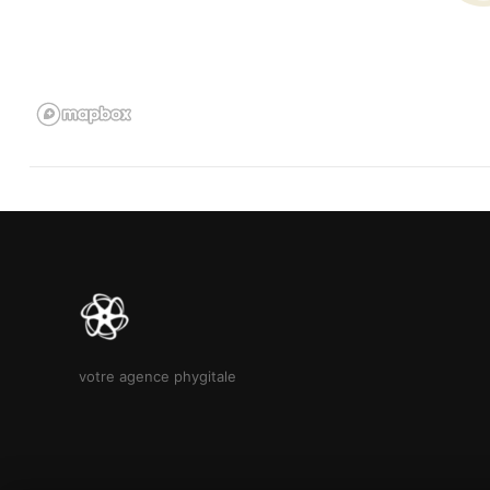
fiscaux).
🚀 Votre Agence Phygitale spécialisée dans l’intermédiation autom
physique pour faciliter la vente de véhicules d’occasion.
Achetez simplement et en toute confiance avec e-Cars Concep
🔑 Faites confiance à notre expertise pour un achat en toute sér
📲 Contactez nous dès maintenant pour découvrir votre futur vé
votre agence phygitale