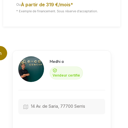
À partir de 319 €/mois*
Ou
* Exemple de financement. Sous réserve d'acceptation.
Vidéo
Toutes Les Images
n
Medhi a
Vendeur certifié
14 Av. de Saria, 77700 Serris