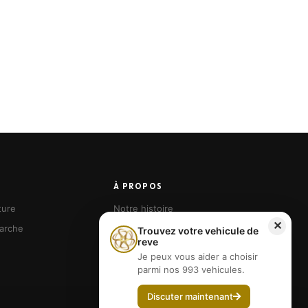
À PROPOS
ture
Notre histoire
✕
arche
Nos agences
Trouvez votre vehicule de
reve
Devenir franchisé
Je peux vous aider a choisir
parmi nos 993 vehicules.
Discuter maintenant