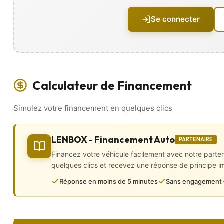
• Jantes alu
• Lunette arrière dégivrante
Se connecter
• Peinture métallisée
• Projecteurs xénon
• Radar de recul
• Rétroviseurs électriques, dégivrants et rabattables électriqu
• Sorties d’échappement chromées
Intérieur
Calculateur de Financement
• CarPlay
Simulez votre financement en quelques clics
• Virtual Cockpit
• 4 vitres électriques
• Accoudoirs central avant et arrière
• Baguettes de seuil de porte en alu
LENBOX - Financement Auto
PARTENAIRE
• Banquette 1/3 – 2/3
Financez votre véhicule facilement avec notre parte
• ⁠Boite 6 vitesses
• Boîte automatique
quelques clics et recevez une réponse de principe 
• Boite séquentielle
Réponse en moins de 5 minutes
Sans engagement
• Caméra de recul
• Ciel de pavillon noir
• Climatisation automatique
• Configuration 5PL
• Direction assistée