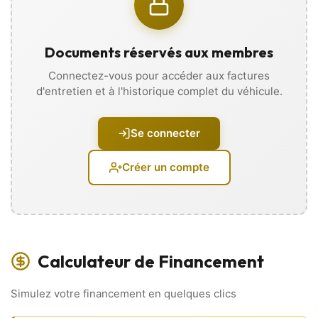
✅ Bluetooth / kit mains libres
… Et bien plus encore !
📲 VISITE VIRTUELLE disponible sur WhatsApp :
Documents réservés aux membres
Visualisez votre futur véhicule sous tous ses angles grâce à
des photos, vidéos, et recevez
Connectez-vous pour accéder aux factures
l’historique d’entretien directement sur votre téléphone, sans
d'entretien et à l'historique complet du véhicule.
vous déplacer !
Extérieur et Châssis
Se connecter
• Jantes aluminium
• Feux de jour LED
Créer un compte
• Rétroviseurs électriques
• Vitres arrière surteintées
• Lunette arrière dégivrante
• Peinture métallisée
• Essuie-glaces automatiques
Calculateur de Financement
Intérieur
• 4 vitres électriques
Simulez votre financement en quelques clics
• Climatisation
• GPS avec écran tactile