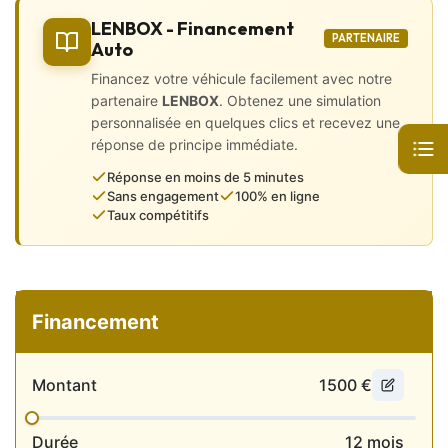
• Bluetooth / téléphone mains libres
LENBOX - Financement
• Ordinateur de bord
PARTENAIRE
Auto
• Régulateur et limiteur de vitesse
• Volant multifonction
Financez votre véhicule facilement avec notre
• Direction assistée
partenaire
LENBOX
. Obtenez une simulation
• Prise USB / auxiliaire
personnalisée en quelques clics et recevez une
• Configuration 5 places
réponse de principe immédiate.
Sécurité
Réponse en moins de 5 minutes
Sans engagement
100% en ligne
• Airbags
Taux compétitifs
• ABS et ESP
• Aide au démarrage en côte
• Fixations ISOFIX
• Feux de jour LED
• Verrouillage centralisé
Financement
• Véhicule 100 % Français, factures disponibles.
💼 Services disponibles:
Montant
1500
€
🔹 Extension de garanties mécaniques de 3 à 36 mois
🔹 Livraison à domicile possible
Durée
12
mois