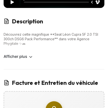
Description
Découvrez cette magnifique **Seat Léon Cupra 5F 2.0 TSI
300ch DSG6 Pack Performance** dans votre Agence
Phygitale ✨🚗
Options Premium incluses :
Afficher plus
✅ Toit Ouvrant
✅ Seat Sound
✅ Pack Performance
✅ Brembo
✅ Sièges baquets F1
Facture et Entretien du véhicule
✅ Apple Careplay / Android Auto
✅ Écran tactile avec GPS
✅ Régulateur et limiteur de vitesse
✅ Climatisation
✅ Jantes aluminium