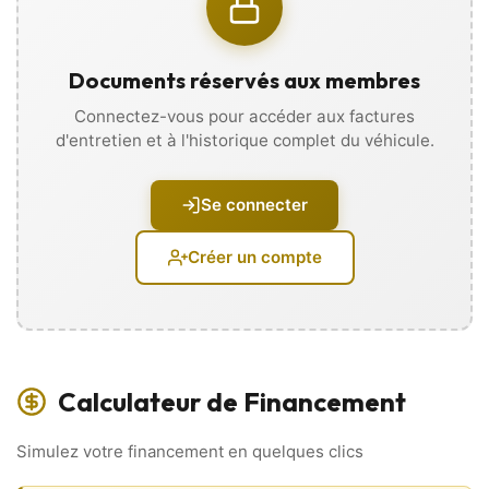
l’historique d’entretien directement sur votre téléphone, sans
vous déplacer !
Extérieur et Châssis
Documents réservés aux membres
• 2 roues motrices
Connectez-vous pour accéder aux factures
• Aide au stationnement AR
d'entretien et à l'historique complet du véhicule.
• Radar de recul
• Becquet
• Frein de parking automatique
Se connecter
• Jantes alu
• Lunette arrière dégivrante
• Rétroviseurs réglable électriquement
Créer un compte
• Toit panoramique
Intérieur
• 4 vitres électriques
• Accoudoirs central avant et arrière
Calculateur de Financement
• Baguettes de seuil de porte en alu
• Banquette 1/3 – 2/3
• ⁠Boite 6 vitesses
Simulez votre financement en quelques clics
• Climatisation automatique
• configuration 5PL