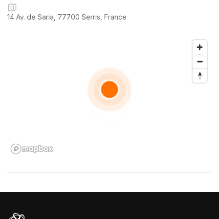
fiscaux).
14 Av. de Saria, 77700 Serris, France
🚀 Votre Agence Phygitale spécialisée dans l’intermédiation
automobile, qui combine l’efficacité du digital et le support
physique pour faciliter la vente de véhicules d’occasion.
Achetez simplement et en toute confiance avec e-Cars
Concept.
🔑 Faites confiance à notre expertise pour un achat en toute
sérénité.
📲 Contactez nous dès maintenant pour découvrir votre futur
véhicule 🚗