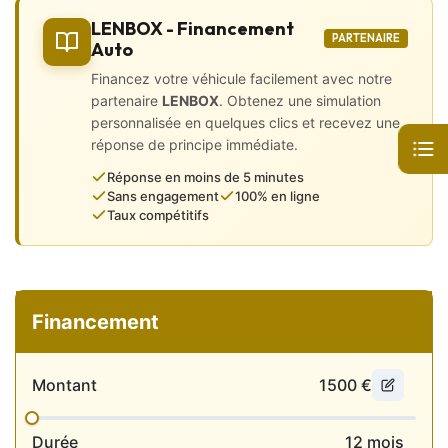
• Direction assistée
LENBOX - Financement
• GPS intégré
PARTENAIRE
Auto
• Ordinateur de bord
• Prise audio USB et auxiliaires
Financez votre véhicule facilement avec notre
• Régulateur de vitesse et limiteur
partenaire
LENBOX
. Obtenez une simulation
• Vitres arrière surteintées
personnalisée en quelques clics et recevez une
• Volant 3 branches en cuir
réponse de principe immédiate.
Sécurité
Réponse en moins de 5 minutes
Sans engagement
100% en ligne
• Airbags (frontaux et latéraux)
Taux compétitifs
• ABS et ESP
• Aide au démarrage en côte
• Essuie-glaces automatiques
• Fixations ISOFIX
• Boulons antivol de roues
Financement
• ⁠Bluetooth
🛠️ Dernier entretien :
Montant
1500
€
✔️ Réalisé chez Auto distribution le 20/05/2025
✔️ Factures d’entretiens disponibles
Durée
12
mois