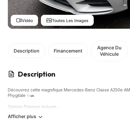
Vidéo
Toutes Les Images
Agence Du
Description
Financement
Véhicule
Description
Découvrez cette magnifique Mercedes-Benz Classe A250e AMG 
Phygitale ✨🚗
Options Premium incluses :
Afficher plus
✅ CarPlay / Android Auto
✅ Caméra de recul
✅ Rétroviseurs rabattables électriquement