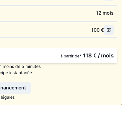
12
mois
100
€
118
€ / mois
à partir de*
n moins de 5 minutes
cipe instantanée
financement
 légales