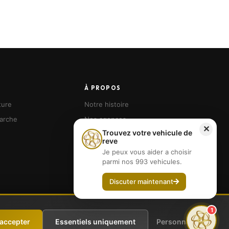
À PROPOS
ture
Notre histoire
arche
Nos agences
✕
Trouvez votre vehicule de
Devenir franchisé
reve
Je peux vous aider a choisir
parmi nos 993 vehicules.
Discuter maintenant
1
tuitement au médiateur
CM2C
: 49 Rue de Ponthieu, 75008 Paris —
 accepter
Essentiels uniquement
Personnaliser