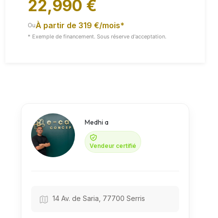
22,990 €
À partir de 319 €/mois*
Ou
Vidéo
Toutes Les Images
* Exemple de financement. Sous réserve d'acceptation.
Medhi a
Vendeur certifié
14 Av. de Saria, 77700 Serris