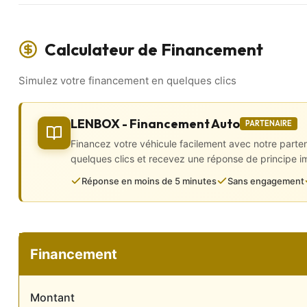
✅ Toit ouvrant panoramique
✅ Démarrage sans clé
… Et bien plus encore !
Calculateur de Financement
📲 VISITE VIRTUELLE disponible sur WhatsApp :
Visualisez votre futur véhicule sous tous ses angles grâce à d
Simulez votre financement en quelques clics
l’historique d’entretien directement sur votre téléphone, sans v
Extérieur et Châssis
LENBOX - Financement Auto
PARTENAIRE
• 2 roues motrices
Financez votre véhicule facilement avec notre parte
• Aide au stationnement AV/AR
quelques clics et recevez une réponse de principe 
• caméra de recul
Réponse en moins de 5 minutes
Sans engagement
• Jantes alu
• Lunette arrière dégivrante
• Peinture métallisée
• Radar de recul
• Rétroviseurs électriques, dégivrants et rabattables électriqu
• Sorties d’échappement chromées
Financement
• Toit ouvrant électrique / Panoramique
Intérieur
Montant