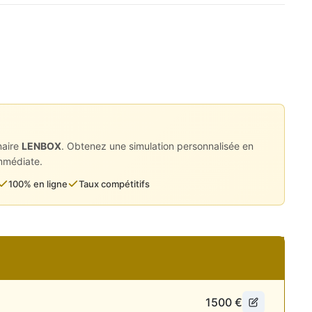
es photos, vidéos, et recevez
ous déplacer !
naire
LENBOX
. Obtenez une simulation personnalisée en
immédiate.
100% en ligne
Taux compétitifs
ement
1500
€