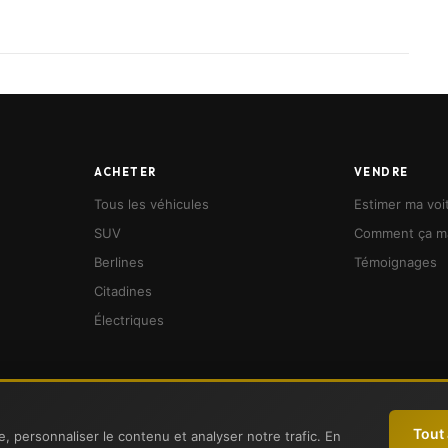
ACHETER
VENDRE
Tous les véhicules
Estimer ma voi
carburant).
SUV
Comment ça m
obile, qui combine l’efficacité du digital et le support
Berlines
Témoignages
Citadines
t.
Électriques
énité.
éhicule
-1 et suivants du Code de la consommation, le consommateur peut recourir gra
Tout
, personnaliser le contenu et analyser notre trafic. En