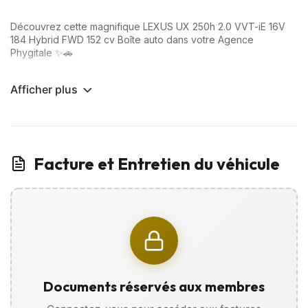
Découvrez cette magnifique LEXUS UX 250h 2.0 VVT-iE 16V
184 Hybrid FWD 152 cv Boîte auto dans votre Agence
Phygitale ✨🚗
Options Premium incluses :
Afficher plus
✅ CarPlay
✅ Caméra de recul
✅ Rétroviseurs rabattables électriquement
✅ Démarrage sans clé
✅ Climatisation automatique
Facture et Entretien du véhicule
✅ Boite automatique
… Et bien plus encore !
📲 VISITE VIRTUELLE disponible sur WhatsApp :
Visualisez votre futur véhicule sous tous ses angles grâce à
des photos, vidéos, et recevez
l’historique d’entretien directement sur votre téléphone, sans
vous déplacer !
Documents réservés aux membres
Extérieur et Châssis