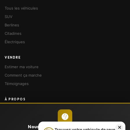
véhicule 🚗
Tous les véhicules
SUV
Berlines
Citadines
Électriques
VENDRE
Estimer ma voiture
Comment ça marche
Témoignages
À PROPOS
Notre histoire
Nos agences
Devenir franchisé
Nous respectons votre vie privée
✕
Trouvez votre vehicule de reve