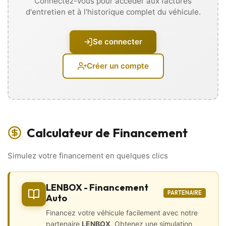
Connectez-vous pour accéder aux factures
• 2 roues motrices
d'entretien et à l'historique complet du véhicule.
• Aide au stationnement AV/AR
• Caméra de recul
• Becquet
Se connecter
• Frein de parking automatique
• Jantes alu
• Lunette arrière dégivrante
Créer un compte
• Peinture métallisée
• Projecteurs xénon
• Radar de recul
• Rétroviseurs électriques, dégivrants et rabattables
électriquement
Calculateur de Financement
Intérieur
• Chargeur à induction
Simulez votre financement en quelques clics
• CarPlay
• Virtual Cockpit
• 4 vitres électriques
LENBOX - Financement
• Accoudoirs central avant et arrière
PARTENAIRE
Auto
• Baguettes de seuil de porte en alu
• Banquette 1/3 – 2/3
Financez votre véhicule facilement avec notre
• Boîte automatique
partenaire
LENBOX
. Obtenez une simulation