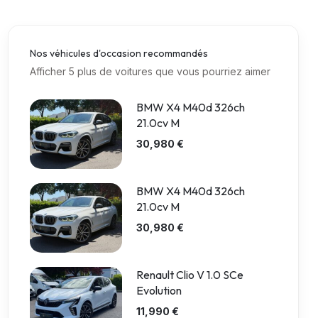
Nos véhicules d'occasion recommandés
Afficher 5 plus de voitures que vous pourriez aimer
BMW X4 M40d 326ch
21.0cv M
30,980 €
BMW X4 M40d 326ch
21.0cv M
30,980 €
Renault Clio V 1.0 SCe
Evolution
11,990 €