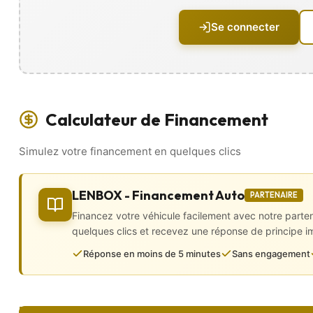
• Frein de parking manuel
• Peinture état proche du neuf
Se connecter
• Jante alliage 17 pouces
Intérieur
• 4 vitres électriques
• ⁠Boite manuelle
• Feux automatiques
Calculateur de Financement
• Regulateur et limitateur de vitesse
• Kit téléphone mains libres
Simulez votre financement en quelques clics
• Caméra de recul
• Prise audio usb
• Volant 3 branches en cuir, multifonctions
• volant réglable en hauteur
LENBOX - Financement Auto
PARTENAIRE
• Sièges tissus
Financez votre véhicule facilement avec notre parte
• Commande vocale
quelques clics et recevez une réponse de principe 
Sécurité
Réponse en moins de 5 minutes
Sans engagement
• Airbags (frontaux et latéraux)
• ABS et ESP
• Fixations isofix
• Line assist