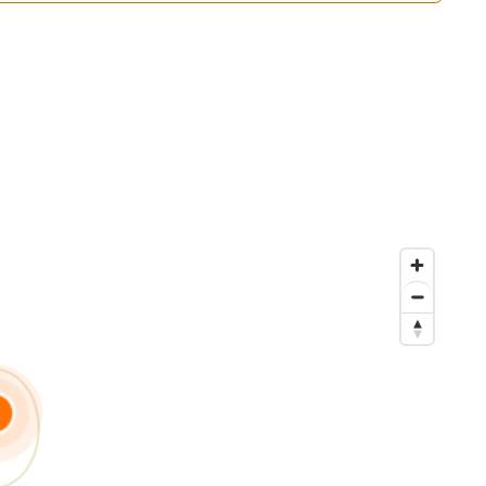
obile, qui combine l’efficacité du digital et le support
t.
énité.
hicule 🚗