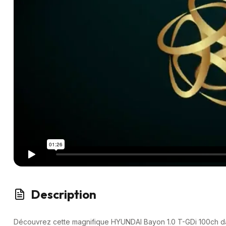
Description
Découvrez cette magnifique HYUNDAI Bayon 1.0 T-GDi 100ch d