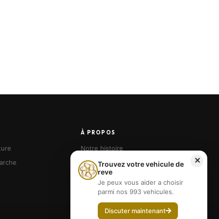
À PROPOS
ture
Notre histoire
✕
arche
Nos agences
Trouvez votre vehicule de
reve
Devenir franchisé
Je peux vous aider a choisir
parmi nos 993 vehicules.
Discuter maintenant