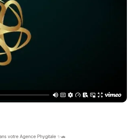
ans votre Agence Phygitale ✨🚗