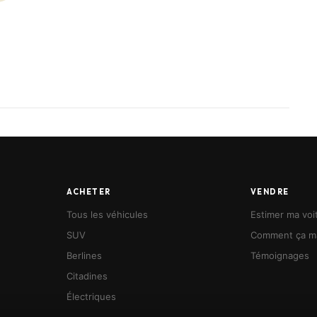
ACHETER
VENDRE
Tous les véhicules
Estimer ma voi
SUV
Comment ça m
Berlines
Témoignages
Citadines
Électriques