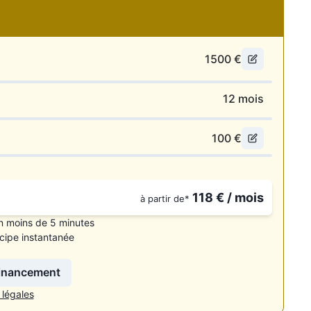
 tamponné, état du véhicule proche du neuf
1500
€
12
mois
Voir le numéro”. Pour réserver votre visite virtuelle et poser
100
€
118
€ / mois
à partir de*
n moins de 5 minutes
cipe instantanée
financement
 légales
carburant, édition de votre carte grise (hors chevaux