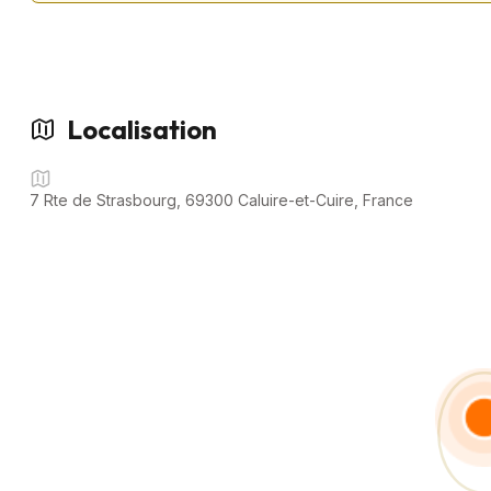
🚀 Votre Agence Phygitale spécialisée dans l’intermédiation autom
physique pour faciliter la vente de véhicules d’occasion.
Achetez simplement et en toute confiance avec e-Cars Concep
Localisation
🔑 Faites confiance à notre expertise pour un achat en toute sér
📲 Contactez nous dès maintenant pour découvrir votre futur vé
7 Rte de Strasbourg, 69300 Caluire-et-Cuire, France