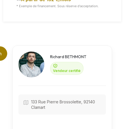
* Exemple de financement. Sous réserve d'acceptation.
Vidéo
Toutes Les Images
n
Richard BETHMONT
Vendeur certifié
133 Rue Pierre Brossolette, 92140
Clamart