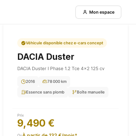
Mon espace
Véhicule disponible chez e-cars concept
DACIA
Duster
DACIA Duster I Phase 1.2 Tce 4×2 125 cv
2016
78 000 km
Essence sans plomb
Boîte manuelle
Prix
9,490 €
À partir de 132 €/mois*
Ou