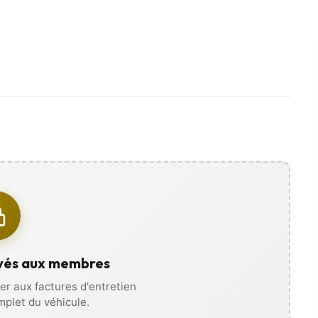
 futur véhicule sous tous ses angles grâce à des photos,
re téléphone, sans vous déplacer !
vés aux membres
r aux factures d'entretien
omplet du véhicule.