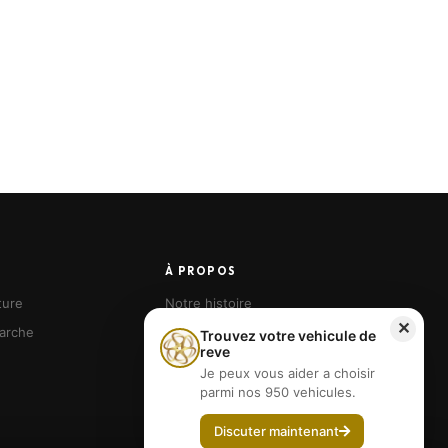
À PROPOS
ture
Notre histoire
✕
arche
Nos agences
Trouvez votre vehicule de
reve
Devenir franchisé
Je peux vous aider a choisir
parmi nos 950 vehicules.
Discuter maintenant