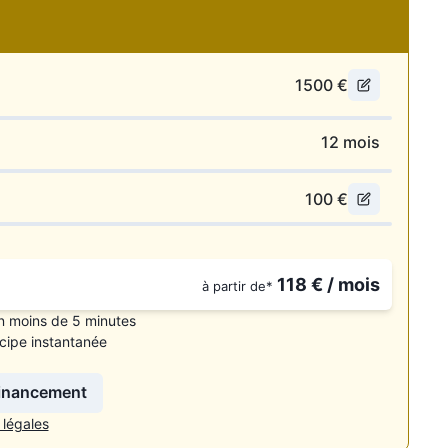
1500
€
12
mois
 “Voir le numéro”.
s.
100
€
118
€ / mois
à partir de*
n moins de 5 minutes
cipe instantanée
financement
 légales
carburant, édition de votre carte grise (hors chevaux