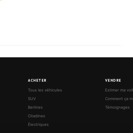
ACHETER
VENDRE
Tous les véhicules
Estimer ma voi
SUV
Comment ça m
Berlines
Témoignages
Citadines
Électriques