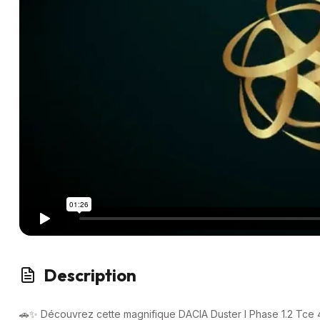
Description
🚗✨ Découvrez cette magnifique DACIA Duster I Phase 1.2 Tce 