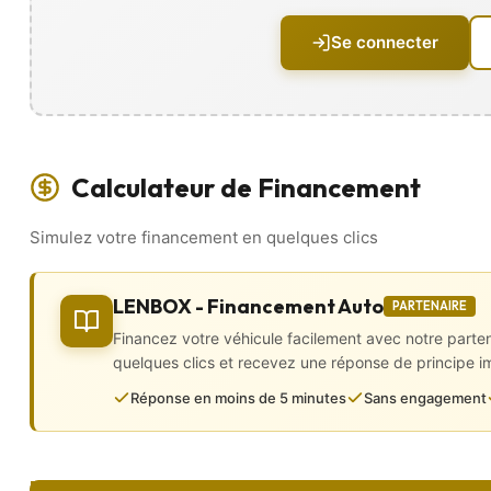
🎨 Intérieur Haut de Gamme 🎨
Se connecter
• 2 vitres électriques
• ⁠Boite 6 vitesses
• Climatisation
• configuration 5PL
• Direction assistée
• GPS intégré
Calculateur de Financement
• Kit téléphone mains libres
• Ordinateur de bord
Simulez votre financement en quelques clics
• Prise audio USB et auxiliaires
• Régulateur de vitesse et limiteur
• Vitres arrière surteintées
• Volant 3 branches multifonctions
LENBOX - Financement Auto
PARTENAIRE
Financez votre véhicule facilement avec notre parte
🛡️ Sécurité 🛡️
quelques clics et recevez une réponse de principe 
• 6 airbags (frontaux et latéraux)
Réponse en moins de 5 minutes
Sans engagement
• ABS et ESP
• Fixations ISOFIX
• ⁠Bluetooth
⚠️ Véhicule 100 % Français,