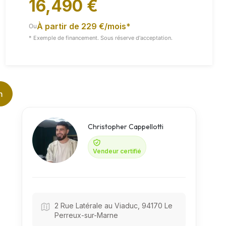
16,490 €
À partir de 229 €/mois*
Ou
Vidéo
Toutes Les Images
* Exemple de financement. Sous réserve d'acceptation.
n
Christopher Cappellotti
Vendeur certifié
2 Rue Latérale au Viaduc, 94170 Le
Perreux-sur-Marne