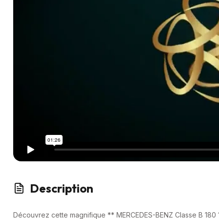
Description
Découvrez cette magnifique ** MERCEDES-BENZ Classe B 180 1.