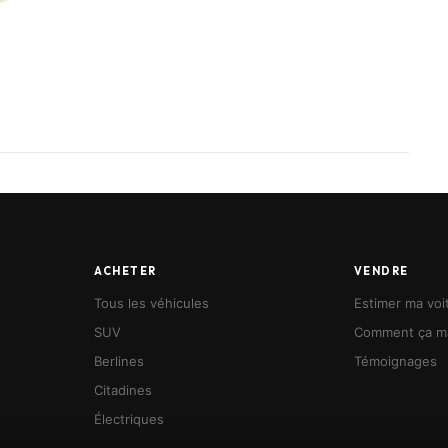
ACHETER
VENDRE
Tous les véhicules
Estimer ma voi
SUV
Comment ça m
Berlines
Témoignages
Citadines
Électriques