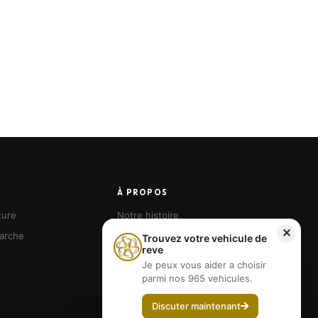
À PROPOS
ture
Notre histoire
✕
arche
Nos agences
Trouvez votre vehicule de
reve
Devenir franchisé
Je peux vous aider a choisir
parmi nos 965 vehicules.
Discuter maintenant