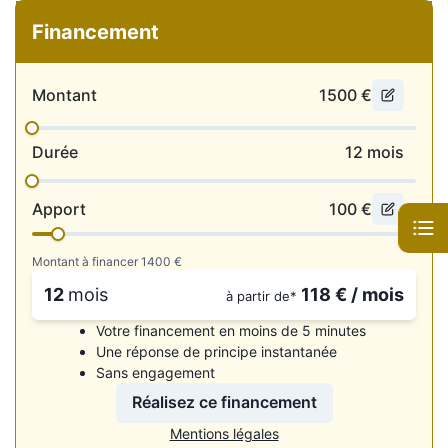
• Radar de recul
Financement
• Rétroviseurs dégivrants, réglables et rabattables
électriquement
• Sorties d’échappement chromées
Montant
1500
€
Intérieur
• Chargeur à induction
Durée
12
mois
• CarPlay / Android Auto
• Virtual Cockpit
• 4 vitres électriques
Apport
100
€
• Accoudoirs central avant et arrière
• Baguettes de seuil de porte en alu
Montant à financer
1400
€
• Banquette 1/3 – 2/3
• Boîte automatique 8 Vitesses
12
mois
118
€ / mois
à partir de*
• Boite séquentielle
• Caméra de recul
Votre financement en moins de 5 minutes
• Carte main libre
Une réponse de principe instantanée
• Ciel de pavillon noir
Sans engagement
• Climatisation automatique
• configuration 5PL
Réalisez ce financement
• Démarrage sans clé
Mentions légales
• Direction assistée