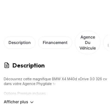
Agence
Description
Financement
Du
D
Véhicule
Description
Découvrez cette magnifique BMW X4 M40d xDrive 3.0 326 cv
dans votre Agence Phygitale ✨
Options Premium incluses :
Afficher plus
✅ CarPlay / Android auto
✅ Sièges électriques à mémoire