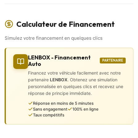
✅ Caméra de recul / Aide au stationnement 360°
✅ Virtual Cockpit
✅ Rétroviseurs dégivrants et rabattables électriquement
✅ Démarrage sans clé
Calculateur de Financement
… Et bien plus encore !
VISITE VIRTUELLE disponible sur WhatsApp :
Simulez votre financement en quelques clics
Visualisez votre futur véhicule sous tous ses angles grâce à
des photos, vidéos, et recevez
l’historique d’entretien directement sur votre téléphone, sans
LENBOX - Financement
vous déplacer !
PARTENAIRE
Auto
Extérieur et Châssis
Financez votre véhicule facilement avec notre
partenaire
LENBOX
. Obtenez une simulation
• 4 roues motrices
personnalisée en quelques clics et recevez une
• Aide au stationnement 360°
réponse de principe immédiate.
• caméra de recul
• Becquet
Réponse en moins de 5 minutes
• Frein de parking automatique
Sans engagement
100% en ligne
• Hayon électrique
Taux compétitifs
• Jantes aluminium 20 pouces
• Lunette arrière dégivrante
• Peinture métallisée
• Projecteurs xénon