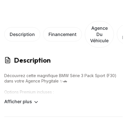
Agence
Description
Financement
Du
D
Véhicule
Description
Découvrez cette magnifique BMW Série 3 Pack Sport (F30)
dans votre Agence Phygitale ✨🚗
Options Premium incluses :
Afficher plus
✅ CarPlay
✅ Radar de recul
✅ Rétroviseurs réglables électriquement
✅ Démarrage sans clé
✅ Sièges chauffants