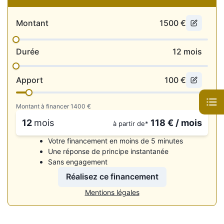
• Clignotants dynamique
• Éclairage led des poignées de portes
Montant
1500
€
Intérieur
• Sièges tissu chauffants
Durée
12
mois
• CarPlay
• 4 vitres électriques
• Accoudoirs central avant et arrière
Apport
100
€
• Baguettes de seuil de porte en alu
• Banquette 1/3 – 2/3
Montant à financer
1400
€
• ⁠Boite 8 vitesses
• Démarrage Keyless
12
mois
118
€ / mois
à partir de*
• Start & Stop
• Climatisation
Votre financement en moins de 5 minutes
• configuration 5PL
Une réponse de principe instantanée
• Direction assistée
Sans engagement
• GPS intégré
• Intérieur semi cuir, alcantara
Réalisez ce financement
• Kit téléphone mains libres
Mentions légales
• Ordinateur de bord
• Prise audio USB et auxiliaires
• Régulateur de vitesse et limiteur
• Pack éclairage d’ambiance d’origine ( pieds/ seuils de