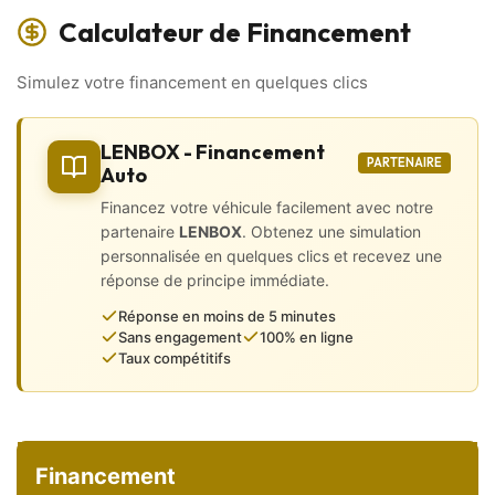
✅ Toit ouvrant
Calculateur de Financement
… Et bien plus encore !
Simulez votre financement en quelques clics
📲 VISITE VIRTUELLE disponible sur WhatsApp :
Visualisez votre futur véhicule sous tous ses angles grâce à
des photos, vidéos, et recevez
LENBOX - Financement
l’historique d’entretien directement sur votre téléphone, sans
PARTENAIRE
Auto
vous déplacer !
Financez votre véhicule facilement avec notre
Extérieur et Châssis
partenaire
LENBOX
. Obtenez une simulation
personnalisée en quelques clics et recevez une
• Aide au stationnement AR
réponse de principe immédiate.
• Radar de recul
• Jantes alu 18″
Réponse en moins de 5 minutes
• Lunette arrière dégivrante
Sans engagement
100% en ligne
• Peinture métallisée
Taux compétitifs
• Projecteurs Xénon
• Feux Oled Angel Eyes
• Rétroviseurs électriques
• Vitres teintées
• Shadow line cadran/ contours de fenêtres/ coques de
Financement
rétroviseurs noires