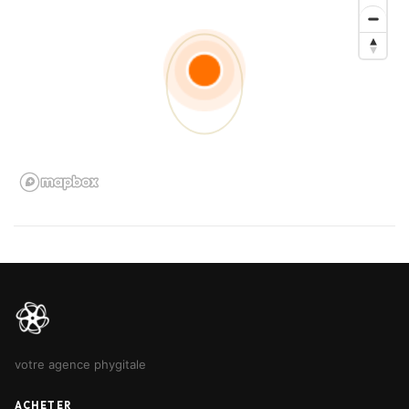
🚀 Votre Agence Phygitale spécialisée dans l’intermédiation
automobile, qui combine l’efficacité du digital et le support
physique pour faciliter la vente de véhicules d’occasion.
Achetez simplement et en toute confiance avec e-Cars
Concept.
🔑 Faites confiance à notre expertise pour un achat en toute
sérénité.
📲 Contactez nous dès maintenant pour découvrir votre futur
véhicule 🚗
votre agence phygitale
ACHETER