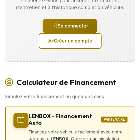
Connectez-vous pour accéder aux factures
• 2 roues motrices
d'entretien et à l'historique complet du véhicule.
• Aide au stationnement AV/AR
• Becquet
• Frein de parking automatique
Se connecter
• Jantes alu
• Lave-phares
• Peinture métallisée
Créer un compte
• Projecteurs xénon
• Radar de recul
• Rétroviseurs électriques
• Sorties d’échappement chromées
• Toit ouvrant décapotable
Calculateur de Financement
Intérieur
• CarPlay
Simulez votre financement en quelques clics
• Virtual Cockpit
• 2 vitres électriques
• Accoudoirs central avant et arrière
LENBOX - Financement
• Baguettes de seuil de porte en alu
PARTENAIRE
Auto
• Boîte automatique
• Boite séquentielle
Financez votre véhicule facilement avec notre
• Carte main libre
partenaire
LENBOX
. Obtenez une simulation