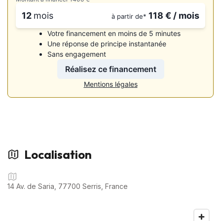
• ⁠Bluetooth
12
mois
118
€ / mois
à partir de*
💼 Services disponibles:
Votre financement en moins de 5 minutes
Une réponse de principe instantanée
🔹 extension de garanties mécaniques de 3 à 36 mois
Sans engagement
🔹 Reprise de votre ancien véhicule
🔹 Livraison à domicile possible
Réalisez ce financement
📲 Contactez nous dès maintenant sur WhatsApp en cliquant
Mentions légales
sur “Voir le numéro”. Pour réserver votre visite virtuelle et
poser toutes vos questions.
📍 Véhicule visible UNIQUEMENT SUR RENDEZ-VOUS.
📆 Horaires d’ouverture :
• Mardi au Vendredi : 10h – 19h
Localisation
• Samedi : 9h – 17h
📌 Adresse : 14 Avenue de Saria, 77700 Serris
14 Av. de Saria, 77700 Serris, France
💵 HORS FRAIS DE MISE À LA ROUTE : (préparation du
véhicule, carburant, édition de votre carte grise (hors chevaux
fiscaux).