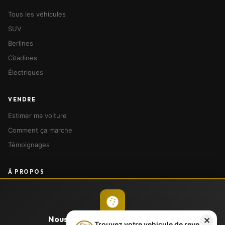
Tous les véhicules
SUV
Berlines
Citadines
Électriques
VENDRE
Estimer ma voiture
Comment ça marche
Témoignages
À PROPOS
Notre histoire
Nos agences
Devenir franchisé
Nous respectons votre vie privée
✕
Trouvez votre vehicule de reve