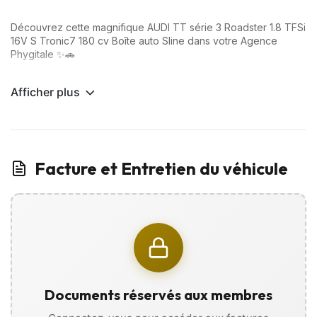
Découvrez cette magnifique AUDI TT série 3 Roadster 1.8 TFSi
16V S Tronic7 180 cv Boîte auto Sline dans votre Agence
Phygitale ✨🚗
Options Premium incluses :
Afficher plus
✅ CarPlay
✅ Radar de recul
✅ Rétroviseurs rabattables électriquement
✅ Démarrage sans clé
✅ Toit décapotable
Facture et Entretien du véhicule
✅ Système audio Bang Olufsen
… Et bien plus encore !
📲 VISITE VIRTUELLE disponible sur WhatsApp :
Visualisez votre futur véhicule sous tous ses angles grâce à
des photos, vidéos, et recevez
l’historique d’entretien directement sur votre téléphone, sans
vous déplacer !
Documents réservés aux membres
Extérieur et Châssis