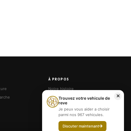
À PROPOS
ture
Notre histoire
✕
arche
Nos agences
Trouvez votre vehicule de
reve
Devenir franchisé
Je peux vous aider a choisir
parmi nos 967 vehicules.
Discuter maintenant