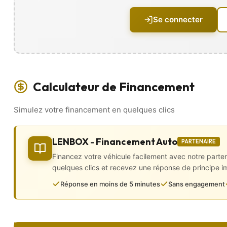
•⁠ ⁠Lunette arrière dégivrante
•⁠ ⁠Peinture métallisée
Se connecter
•⁠ ⁠Radar de recul
•⁠ ⁠Rétroviseurs électriques, dégivrants et rabattables électriqu
•⁠ ⁠Sorties d’échappement chromées
•⁠ ⁠Toit ouvrant électrique
Intérieur
Calculateur de Financement
•⁠ ⁠CarPlay
•⁠ ⁠4 vitres électriques
Simulez votre financement en quelques clics
•⁠ ⁠Accoudoirs central avant
•⁠ ⁠Banquette 1/3 – 2/3
•⁠ ⁠Boîte automatique
•⁠ ⁠Boite séquentielle
LENBOX - Financement Auto
PARTENAIRE
•⁠ ⁠Caméra de recul
Financez votre véhicule facilement avec notre parte
•⁠ ⁠Carte main libre
•⁠ ⁠Climatisation automatique
quelques clics et recevez une réponse de principe 
•⁠ ⁠Configuration 5PL
Réponse en moins de 5 minutes
Sans engagement
•⁠ ⁠Démarrage sans clé
•⁠ ⁠Direction assistée
•⁠ ⁠GPS intégré
•⁠ ⁠Kit téléphone mains libres
•⁠ ⁠Ordinateur de bord