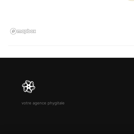
🔑 Faites confiance à notre expertise pour un achat en toute sér
📲 Contactez nous dès maintenant pour découvrir votre futur vé
votre agence phygitale