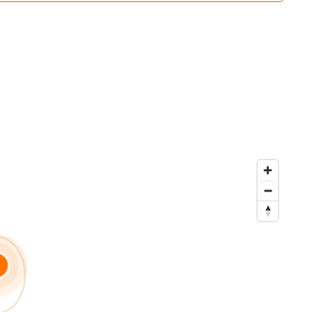
Voir le numéro”. Pour réserver votre visite virtuelle et poser
carburant, édition de votre carte grise (hors chevaux
obile, qui combine l’efficacité du digital et le support
t.