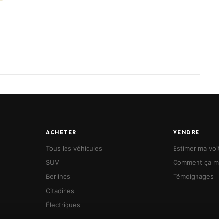
énité.
hicule 🚗
ACHETER
VENDRE
Tous les véhicules
Estimer ma voi
SUV
Comment ça m
Berlines
Témoignages
Citadines
Électriques