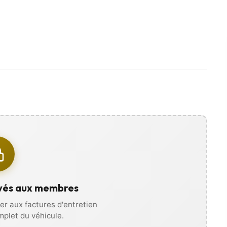
es photos, vidéos, et recevez
ous déplacer !
vés aux membres
r aux factures d'entretien
omplet du véhicule.