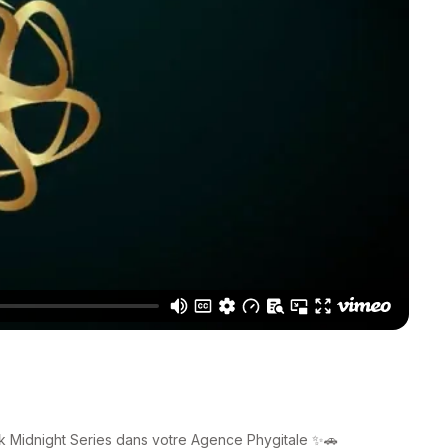
k Midnight Series dans votre Agence Phygitale ✨🚗