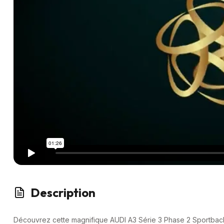
Description
Découvrez cette magnifique AUDI A3 Série 3 Phase 2 Sportbac