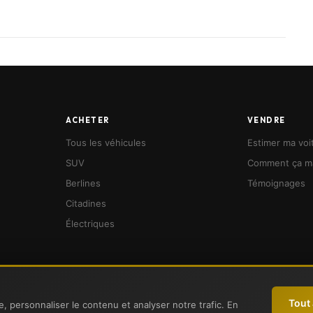
carburant, édition de votre carte grise (hors chevaux
obile, qui combine l’efficacité du digital et le support
ACHETER
VENDRE
t.
Tous les véhicules
Estimer ma voi
énité.
SUV
Comment ça m
Berlines
Témoignages
hicule 🚗
Citadines
Électriques
-1 et suivants du Code de la consommation, le consommateur peut recourir gra
Tout
, personnaliser le contenu et analyser notre trafic. En