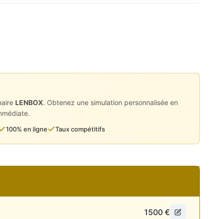
es photos, vidéos, et recevez
ous déplacer !
naire
LENBOX
. Obtenez une simulation personnalisée en
immédiate.
100% en ligne
Taux compétitifs
1500
€