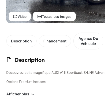
Vidéo
Toutes Les Images
Agence Du
Description
Financement
Véhicule
Description
Découvrez cette magnifique AUDI A1 II Sportback S-LINE Adva
Options Premium incluses :
✅ S-LINE
Afficher plus
✅ Radar de recul
✅ Rétroviseurs réglables / rabattables électriquement
✅ CarPlay