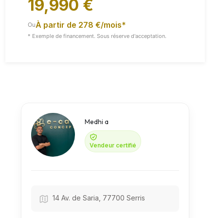
19,990 €
À partir de 278 €/mois*
Ou
Vidéo
Toutes Les Images
* Exemple de financement. Sous réserve d'acceptation.
Medhi a
Vendeur certifié
14 Av. de Saria, 77700 Serris