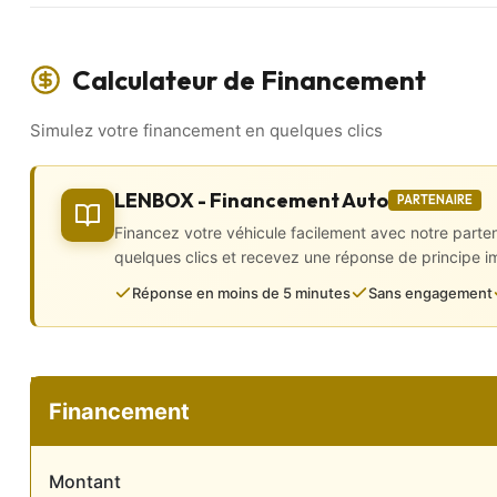
✅ Climatisation automatique
✅ Virtual cockpit
… Et bien plus encore !
Calculateur de Financement
📲 VISITE VIRTUELLE disponible sur WhatsApp :
Visualisez votre futur véhicule sous tous ses angles grâce à d
Simulez votre financement en quelques clics
l’historique d’entretien directement sur votre téléphone, sans v
Extérieur et Châssis
LENBOX - Financement Auto
PARTENAIRE
• 2 roues motrices
Financez votre véhicule facilement avec notre parte
• Aide au stationnement AV/AR
quelques clics et recevez une réponse de principe 
• Becquet
Réponse en moins de 5 minutes
Sans engagement
• Frein de parking manuelle
• Jantes alu
• Lunette arrière dégivrante
• Peinture métallisée
• Projecteurs xénon
• Rétroviseurs électriques, dégivrants et rabattables
Financement
Intérieur
Montant
• CarPlay