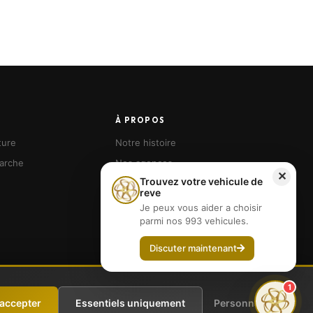
À PROPOS
ture
Notre histoire
arche
Nos agences
✕
Trouvez votre vehicule de
Devenir franchisé
reve
Je peux vous aider a choisir
parmi nos 993 vehicules.
Discuter maintenant
1
tuitement au médiateur
CM2C
: 49 Rue de Ponthieu, 75008 Paris —
 accepter
Essentiels uniquement
Personnaliser