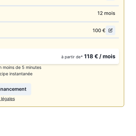
12
mois
100
€
118
€ / mois
à partir de*
n moins de 5 minutes
cipe instantanée
financement
 légales