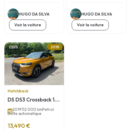
HUGO DA SILVA
HUGO DA SILVA
Voir la voiture
Voir la voiture
25
2019
Hatchback
DS DS3 Crossback 1.2
THP 155 Perfomance
2019
112 000 km
Petrol
line + Pack Opera
Boîte automatique
13,490 €