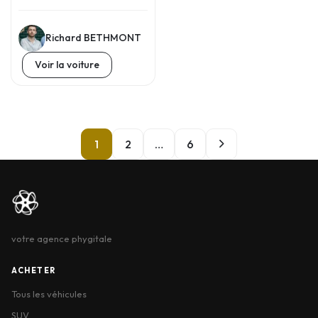
Richard BETHMONT
Voir la voiture
1
2
…
6
votre agence phygitale
ACHETER
Tous les véhicules
SUV