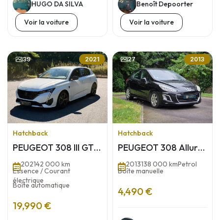
HUGO DA SILVA
Benoît Depoorter
Voir la voiture
Voir la voiture
39
27
2021
2013
Hatchback
Hatchback
PEUGEOT 308 III GT
PEUGEOT 308 Allure
1.6 THP 225 Hybrid e-
Toit pano – 1.6 VTi
2021
42 000 km
2013
138 000 km
Petrol
EAT8 180 cv Boîte
120ch BVM5
Essence / Courant
Boîte manuelle
auto
électrique
Boîte automatique
4,490 €
19,990 €