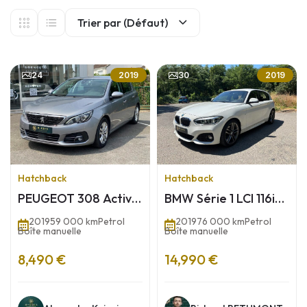
Trier par (Défaut)
24
30
2019
2019
Hatchback
Hatchback
PEUGEOT 308 Active
BMW Série 1 LCI 116i
Phase II 1.2 THP
1.5 109 PACK M
2019
59 000 km
Petrol
2019
76 000 km
Petrol
Puretech 110 cv
SPORT
Boîte manuelle
Boîte manuelle
8,490 €
14,990 €