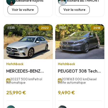
Alexandre Kojovic
Richard BETHMONT
Voir la voiture
Voir la voiture
35
31
2022
2018
Hatchback
Hatchback
MERCEDES-BENZ
PEUGEOT 308 Tech
Classe A 180
Edition – 1.5 BlueHDi
2022
7 500 km
Petrol
2018
163 000 km
Diesel
automatique 136ch
130ch EAT8
Automatique
Boîte automatique
25,990 €
9,490 €