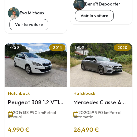
Benoît Depoorter
Eva Michaux
Voir la voiture
Voir la voiture
26
50
2014
2020
Hatchback
Hatchback
Peugeot 308 1.2 VTI
Mercedes Classe A
130ch
180 AMG Line
2014
138 990 km
Petrol
2020
59 990 km
Petrol
Manual
Automatic
4,990 €
26,490 €