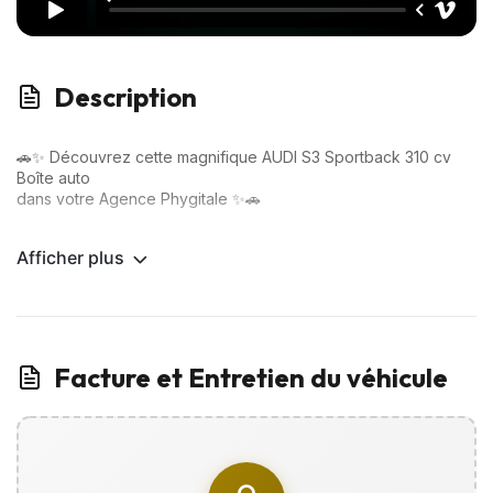
Description
🚗✨ Découvrez cette magnifique AUDI S3 Sportback 310 cv
Boîte auto
dans votre Agence Phygitale ✨🚗
💎 Options Premium incluses :
Afficher plus
✅ Toit ouvrant
✅ Caméra de Recul
✅ CarPlay sans fil
✅ Régulateur Adaptatif
✅ Étriers de freins peint en rouge
✅ Ouverture du Coffre électrique
Facture et Entretien du véhicule
✅ Volant S3 partie inférieure plate
✅ Sièges sports embossés S Line
✅ Led d’ambiance
… Et bien plus encore !