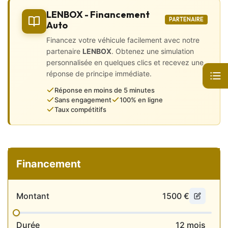
LENBOX - Financement
🎨 Intérieur Haut de Gamme 🎨
PARTENAIRE
Auto
• Chargeur à induction
Financez votre véhicule facilement avec notre
• CarPlay
partenaire
LENBOX
. Obtenez une simulation
• Virtual Cockpit
personnalisée en quelques clics et recevez une
• 4 vitres électriques
réponse de principe immédiate.
• Accoudoirs central avant et arrière
• Baguettes de seuil de porte en alu
Réponse en moins de 5 minutes
• Banquette 1/3 – 2/3
Sans engagement
100% en ligne
• Boîte automatique
Taux compétitifs
• Caméra de recul
• Carte main libre
• Ciel de pavillon noir
• Climatisation automatique
• Configuration 5PL
• Démarrage sans clé
Financement
• Direction assistée
• GPS intégré
• Intérieur tout cuir
Montant
1500
€
• Kit téléphone mains libres
• Ordinateur de bord
• Ouverture du coffre électrique
Durée
12
mois