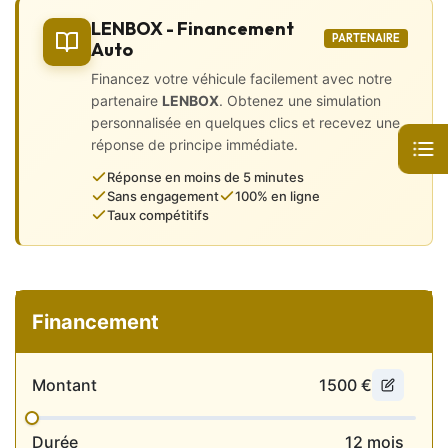
• Sièges chauffants
LENBOX - Financement
• Volant 4 branches en cuir
PARTENAIRE
Auto
🛡️ Sécurité 🛡️
Financez votre véhicule facilement avec notre
partenaire
LENBOX
. Obtenez une simulation
• 6 airbags (frontaux et latéraux)
personnalisée en quelques clics et recevez une
• ABS et ESP
réponse de principe immédiate.
• Aide au démarrage en côte
• Fixations ISOFIX
Réponse en moins de 5 minutes
Sans engagement
100% en ligne
factures disponibles.
Taux compétitifs
💼 Services disponibles:
🔹 Garanties 3 à 36 mois possible
🔹 Reprise de votre ancien véhicule
Financement
🔹 Livraison à domicile possible
📲 Contactez-nous dès maintenant sur WhatsApp en cliquant
sur “Voir le numéro”.
Montant
1500
€
Pour réserver votre visite virtuelle et poser toutes vos
questions.
Durée
12
mois