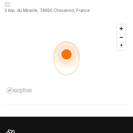
sérénité.
3 Imp. du Miracle, 74650 Chavanod, France
💡 Pourquoi choisir notre service ?
🔍 Visite virtuelle complète : photos, vidéos, historique… tout
est là avant même de vous déplacer.
✅ Transparence garantie : chaque véhicule est inspecté et son
état clairement présenté.
📞 Accompagnement sur-mesure : nos experts répondent à
toutes vos questions.
💻 Achat 100 % digital : un processus simple, rapide et
moderne.
🛡️ Sérénité assurée : une expérience fluide, sans stress ni
surprise.
🔍 À noter : Malgré tout le soin apporté à cette annonce, des
erreurs peuvent s’y glisser. Les équipements sont donnés à
titre indicatif. Merci de bien vouloir vérifier les informations lors
de votre prise de contact.
📲 Contactez-nous dès maintenant pour découvrir votre futur
véhicule 🚗