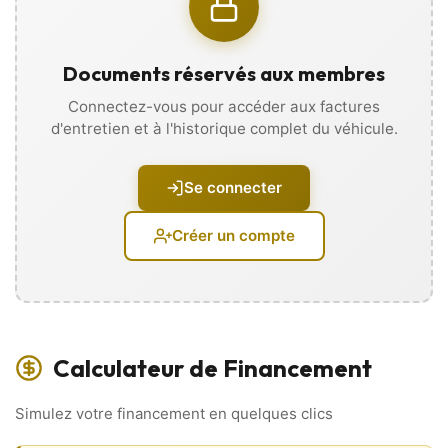
• 4 roues motrices
• Aide au stationnement AR
• Jantes alu
Documents réservés aux membres
• Lave-phares
• Lunette arrière dégivrante
Connectez-vous pour accéder aux factures
• Peinture métallisée
d'entretien et à l'historique complet du véhicule.
• Radar de recul
• Rétroviseurs électriques
• Sorties d’échappement chromées
Se connecter
🎨 Intérieur Haut de Gamme 🎨
Créer un compte
• 4 vitres électriques
• Accoudoirs central avant et arrière
• Banquette 1/3 – 2/3
• Boîte automatique
• Climatisation automatique
• configuration 5PL
Calculateur de Financement
• Direction assistée
• GPS intégré
• Intérieur cuir alcantara
Simulez votre financement en quelques clics
• Ordinateur de bord
• Régulateur de vitesse et limiteur