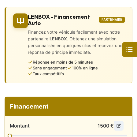
🎨 Intérieur Haut de Gamme 🎨
LENBOX - Financement
PARTENAIRE
• 4 vitres électriques
Auto
Financez votre véhicule facilement avec notre
• Accoudoirs central avant et arrière
partenaire
LENBOX
. Obtenez une simulation
• Banquette 1/3 – 2/3
personnalisée en quelques clics et recevez une
réponse de principe immédiate.
• Boîte manuel 6 rapports
Réponse en moins de 5 minutes
Sans engagement
100% en ligne
• Ciel de pavillon noir
Taux compétitifs
• Climatisation automatique bizone
• Configuration 5PL
• Direction assistée
Financement
• GPS intégré
Montant
1500
€
• Intérieur tout cuir