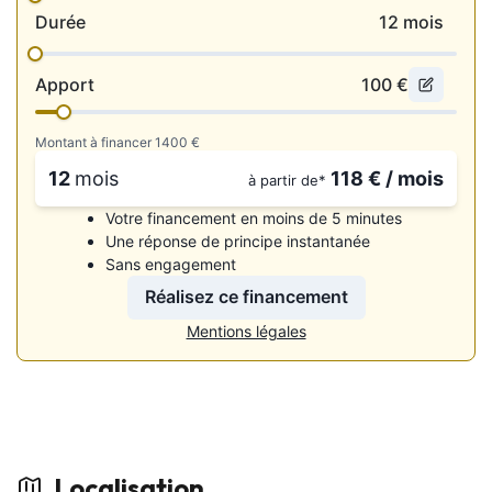
• Kit téléphone mains libres
Durée
12
mois
• Ordinateur de bord
Apport
100
€
• Pédalier alu
• Prise audio USB et auxiliaires
Montant à financer
1400
€
12
mois
118
€ / mois
à partir de*
• Régulateur de vitesse et limiteur
Votre financement en moins de 5 minutes
• Vitres arrière surteintées
Une réponse de principe instantanée
Sans engagement
• Volant 3 branches en cuir, à partie inférieure plate,
multifonction
Réalisez ce financement
Mentions légales
🛡️ Sécurité 🛡️
• 6 airbags (frontaux et latéraux)
• ABS et ESP
• Aide au démarrage en côte
Localisation