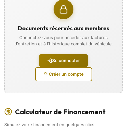
votre futur véhicule sous tous ses angles grâce à des photos,
vidéos, et recevez l’historique d’entretien directement sur
votre téléphone, sans vous déplacer !
⚡ Extérieur et Châssis ⚡
Documents réservés aux membres
• 2 roues motrices
Connectez-vous pour accéder aux factures
d'entretien et à l'historique complet du véhicule.
• Aide au stationnement AV/AR
• Becquet
Se connecter
• Jantes alu
Créer un compte
• Lunette arrière dégivrante
• Peinture métallisée
• Radar de recul
Calculateur de Financement
• Rétroviseurs électriques, dégivrants
Simulez votre financement en quelques clics
• Sorties d’échappement chromées