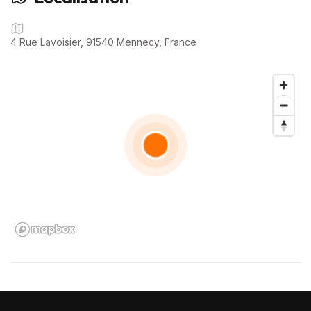
• Feux de jour LED et antibrouillard
• Essuie-glaces automatiques
4 Rue Lavoisier, 91540 Mennecy, France
• Fixations ISOFIX
• ⁠Bluetooth
Véhicule 100 % Français, carnet d’entretien et factures
disponibles.
💼 Services disponibles:
🔹 Garanties 3 à 36 mois possible
🔹 Reprise de votre ancien véhicule
🔹 Livraison à domicile possible
📲 Contactez-nous dès maintenant sur WhatsApp en cliquant
sur “Voir le numéro”.
Pour réserver votre visite virtuelle et poser toutes vos