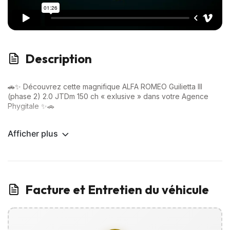
Description
🚗✨ Découvrez cette magnifique ALFA ROMEO Guilietta III
(phase 2) 2.0 JTDm 150 ch « exlusive » dans votre Agence
Phygitale ✨🚗
💎 Options Premium incluses :
Afficher plus
✅ Aide au stationnement AV/AR
✅ Climatisation automatique
Facture et Entretien du véhicule
✅ Intérieur cuir
… Et bien plus encore !
📲 VISITE VIRTUELLE disponible sur WhatsApp : Visualisez