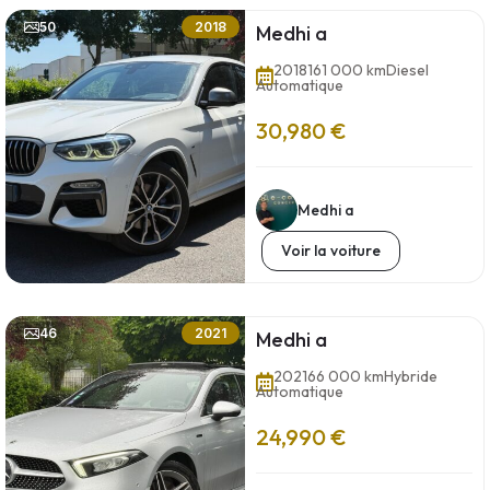
50
2018
Medhi a
2018
161 000 km
Diesel
Automatique
30,980 €
Medhi a
Voir la voiture
46
2021
Medhi a
2021
66 000 km
Hybride
Automatique
24,990 €