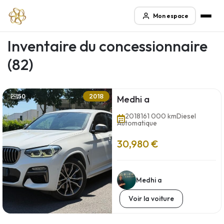
Mon espace
Inventaire du concessionnaire
(82)
50
2018
Medhi a
2018
161 000 km
Diesel
Automatique
30,980 €
Medhi a
Voir la voiture