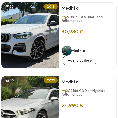
50
2018
Medhi a
2018
161 000 km
Diesel
Automatique
30,980 €
Medhi a
Voir la voiture
46
2021
Medhi a
2021
66 000 km
Hybride
Automatique
24,990 €