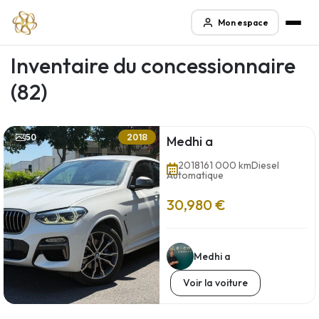
Mon espace
Inventaire du concessionnaire
(82)
50
2018
Medhi a
2018
161 000 km
Diesel
Automatique
30,980 €
Medhi a
Voir la voiture